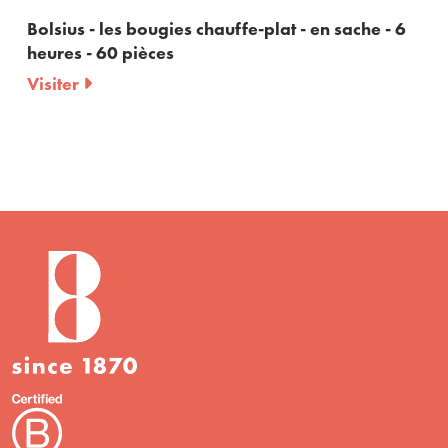
Bolsius - les bougies chauffe-plat - en sache - 6
Bo
heures - 60 pièces
co
Visiter
Vi