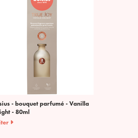
sius - bouquet parfumé - Vanilla
ight - 80ml
iter