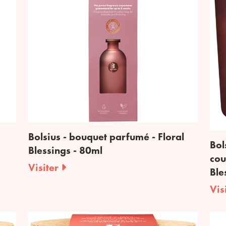
Bolsius - bouquet parfumé - Floral
Bol
Blessings - 80ml
cou
Visiter
Ble
Vis