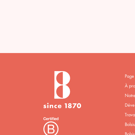
Page 
À pro
Notre
Déve
Trava
Bolsi
Bolsi