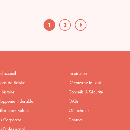
1
2
d’accueil
Inspiration
pos de Bolsius
Découvrez le Look
 histoire
Conseils & Sécurité
loppement durable
FAQs
iller chez Bolsius
Où acheter
us Corporate
Contact
us Professional